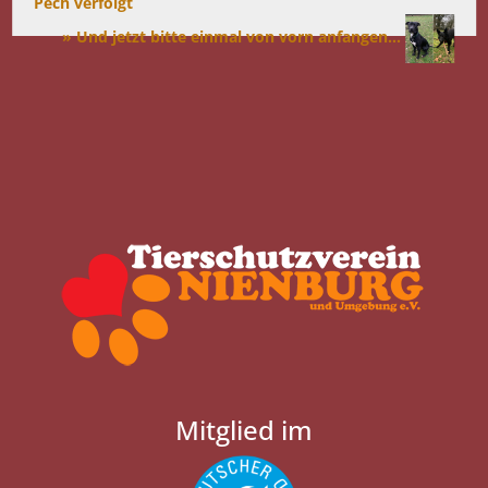
Pech verfolgt
» Und jetzt bitte einmal von vorn anfangen...
Mitglied im