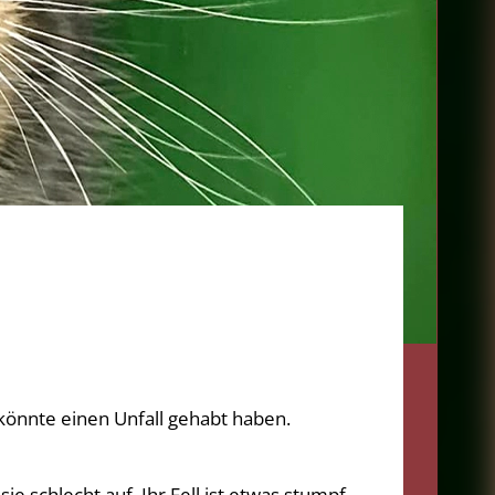
 könnte einen Unfall gehabt haben.
ie schlecht auf. Ihr Fell ist etwas stumpf