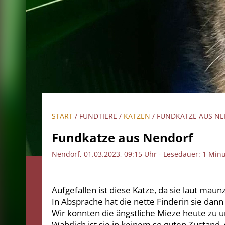
START
/ FUNDTIERE /
KATZEN
/ FUNDKATZE AUS N
Fundkatze aus Nendorf
Nendorf, 01.03.2023, 09:15 Uhr - Lesedauer: 1 Min
Aufgefallen ist diese Katze, da sie laut ma
In Absprache hat die nette Finderin sie dann
Wir konnten die ängstliche Mieze heute zu u
Wahrlich ist sie in keinem so guten Zustand, 