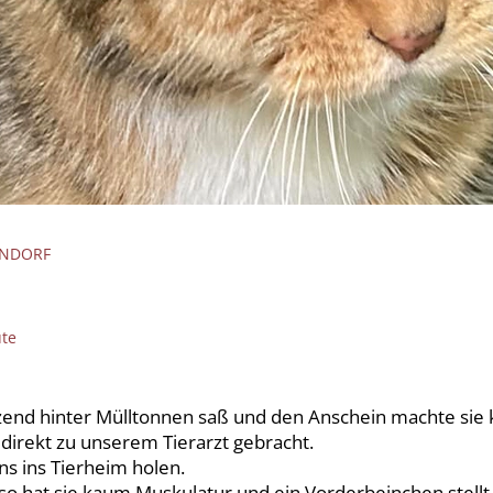
ENDORF
ute
unzend hinter Mülltonnen saß und den Anschein machte sie
 direkt zu unserem Tierarzt gebracht.
ns ins Tierheim holen.
so hat sie kaum Muskulatur und ein Vorderbeinchen stellt s