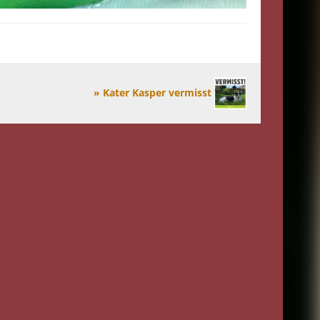
» Kater Kasper vermisst