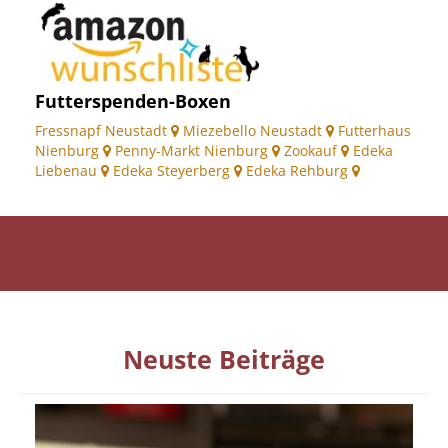
Futterspenden-Boxen
Fressnapf Neustadt
Miezebello Neustadt
Futterhaus
Nienburg
Penny-Markt Nienburg
Zookauf
Edeka
Liebenau
Edeka Steyerberg
Edeka Rehburg
Neuste Beiträge