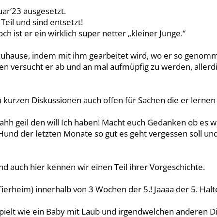
ar‘23 ausgesetzt.
eil und sind entsetzt!
ch ist er ein wirklich super netter „kleiner Junge.“
uhause, indem mit ihm gearbeitet wird, wo er so genommen 
üden versucht er ab und an mal aufmüpfig zu werden, aller
urzen Diskussionen auch offen für Sachen die er lernen 
Boahh geil den will Ich haben! Macht euch Gedanken ob es w
Hund der letzten Monate so gut es geht vergessen soll un
d auch hier kennen wir einen Teil ihrer Vorgeschichte.
Tierheim) innerhalb von 3 Wochen der 5.! Jaaaa der 5. Halt
nd spielt wie ein Baby mit Laub und irgendwelchen anderen