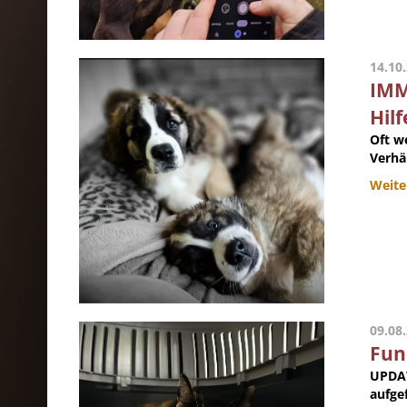
14.10
IMM
Hilf
Oft w
Verhä
Weite
09.08
Fun
UPDAT
aufgef