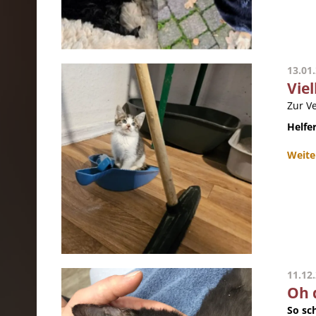
13.01
Viel
Zur V
Helfer
Weite
11.12
Oh 
So sc