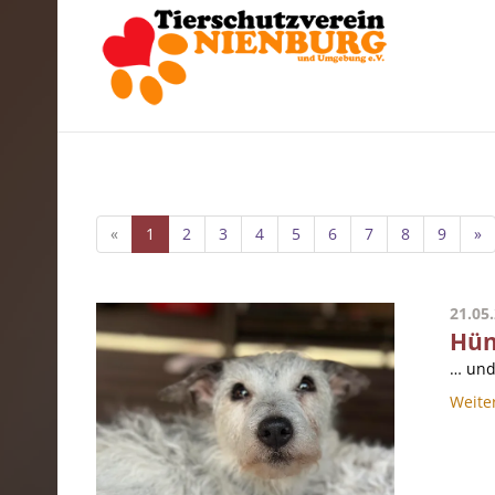
«
1
2
3
4
5
6
7
8
9
»
21.05
Hünd
… und 
Weite