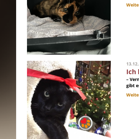
Weite
13.12
Ich
– Ver
gibt 
Weite