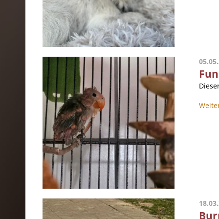
05.05
Fun
Diese
Weite
18.03
Bur