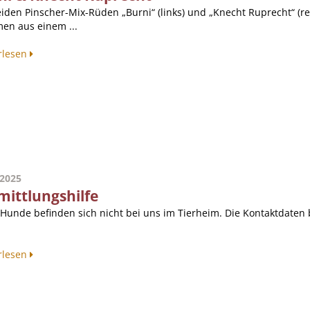
eiden Pinscher-Mix-Rüden „Burni“ (links) und „Knecht Ruprecht“ (r
en aus einem ...
rlesen
.2025
mittlungshilfe
 Hunde befinden sich nicht bei uns im Tierheim. Die Kontaktdaten b
rlesen