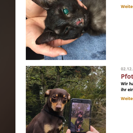
Weite
02.12
Pfo
Wir h
ihr ei
Weite