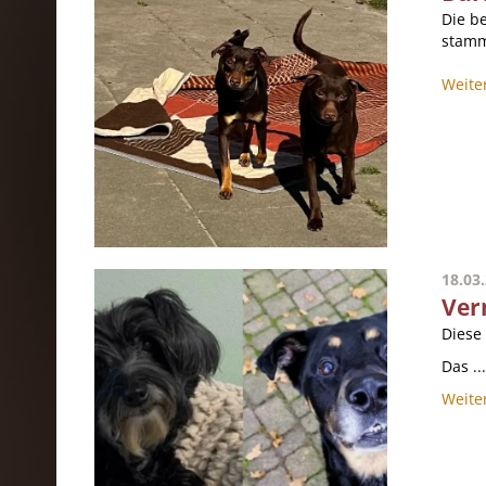
Die b
stamm
Weite
18.03
Ver
Diese
Das ...
Weite