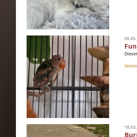
05.05
Fun
Diese
Weite
18.03
Bur