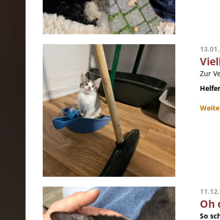
13.01
Viel
Zur V
Helfer
Weite
11.12
Oh 
So sc