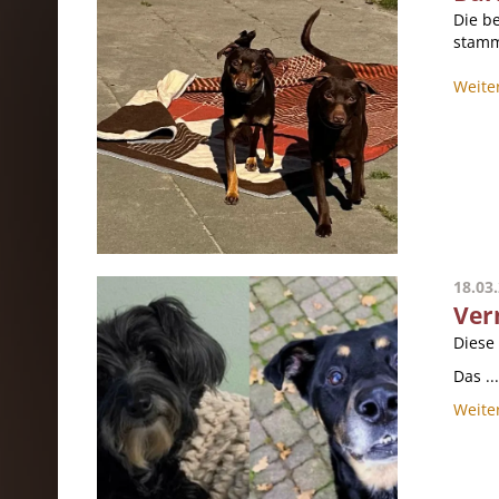
Die b
stamm
Weite
18.03
Ver
Diese
Das ...
Weite