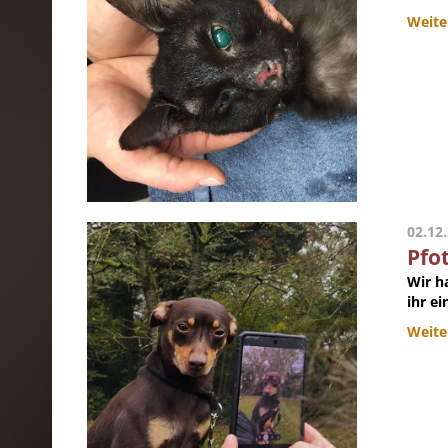
Weite
02.12
Pfo
Wir h
ihr ei
Weite