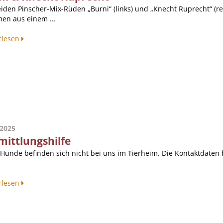
eiden Pinscher-Mix-Rüden „Burni“ (links) und „Knecht Ruprecht“ (r
en aus einem ...
rlesen
.2025
mittlungshilfe
 Hunde befinden sich nicht bei uns im Tierheim. Die Kontaktdaten b
rlesen