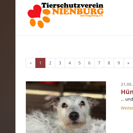
«
1
2
3
4
5
6
7
8
9
»
21.05
Hünd
… und 
Weite