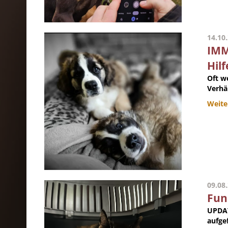
14.10
IMM
Hilf
Oft w
Verhä
Weite
09.08
Fun
UPDAT
aufgef