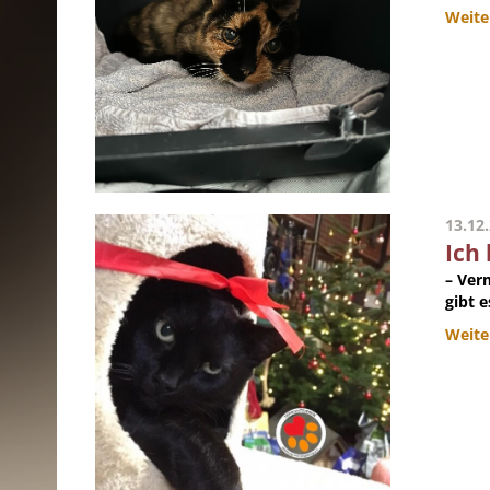
Weite
13.12
Ich
– Ver
gibt 
Weite