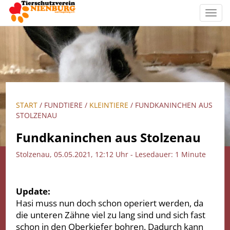
Toggl
navig
START
/ FUNDTIERE /
KLEINTIERE
/ FUNDKANINCHEN AUS
STOLZENAU
Fundkaninchen aus Stolzenau
Stolzenau, 05.05.2021, 12:12 Uhr - Lesedauer: 1 Minute
Update:
Hasi muss nun doch schon operiert werden, da
die unteren Zähne viel zu lang sind und sich fast
schon in den Oberkiefer bohren. Dadurch kann