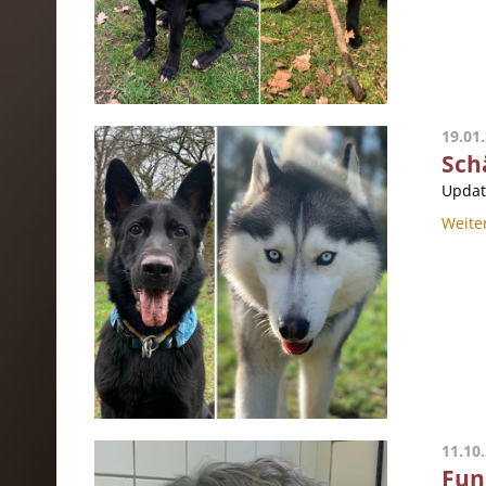
19.01
Sch
Updat
Weite
11.10
Fun