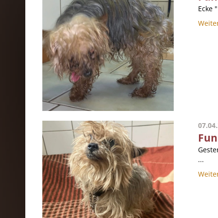
Ecke 
Weite
07.04
Fun
Geste
...
Weite