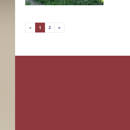
«
1
2
»