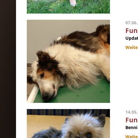
07.06
Fun
Updat
Weite
14.05
Fun
Benni 
Weite