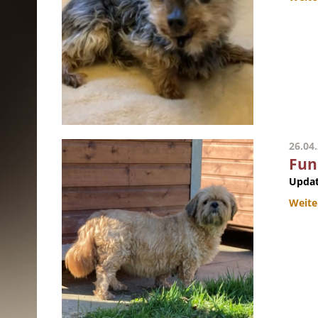
26.04
Fun
Updat
Weite