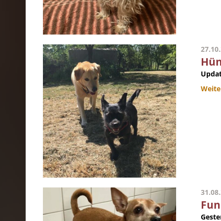
27.10
Hün
Updat
Weite
31.08
Fun
Geste