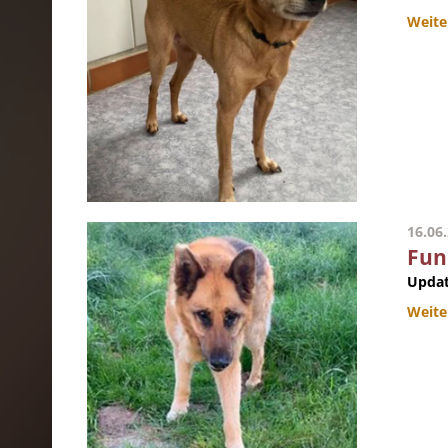
Weite
16.06
Fun
Updat
Weite