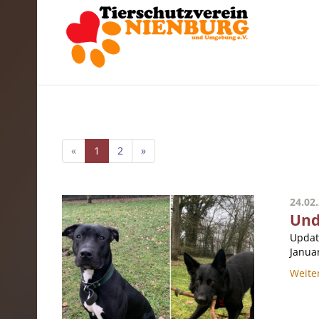
«
1
2
»
24.02
Und
Updat
Januar
Weite