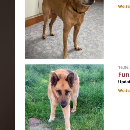
Weite
16.06
Fun
Updat
Weite