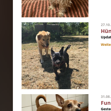
27.10
Hün
Updat
Weite
31.08
Fun
Geste