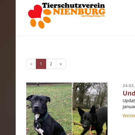
«
1
2
»
24.02
Und
Updat
Januar
Weite