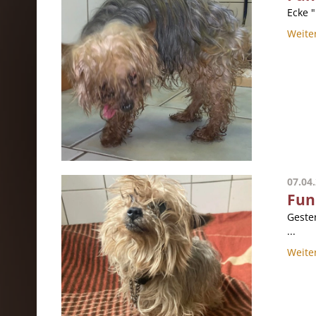
Ecke 
Weite
07.04
Fun
Geste
...
Weite