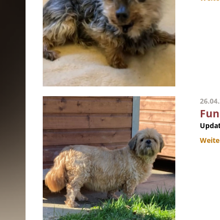
26.04
Fun
Updat
Weite