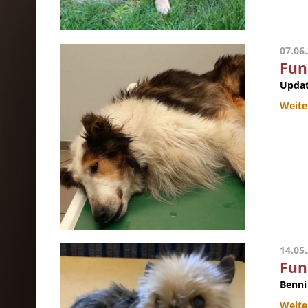
07.06
Fun
Updat
Weite
14.05
Fun
Benni 
Weite