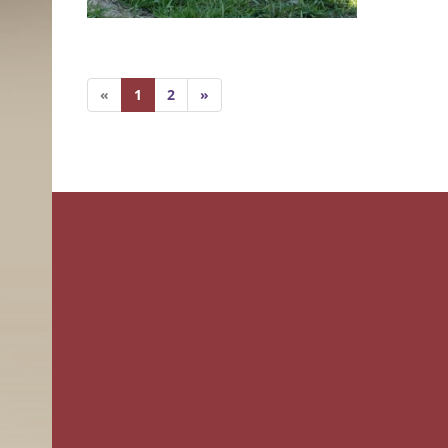
«
1
2
»