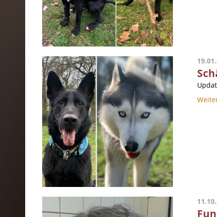
19.01
Sch
Updat
Weite
11.10
Fun